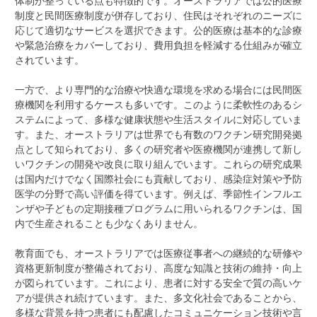
体制が整っている点も特徴的です。オーストラリアでは公的医療
制度と民間医療制度が併存しており、住民はそれぞれのニーズに
応じて適切なサービスを選択できます。公的医療は基本的な診療
や緊急治療をカバーしており、費用負担を軽減する仕組みが確立
されています。
一方で、より専門的な治療や快適な環境を求める場合には民間医
療機関を利用するケースも多いです。このように柔軟性のあるシ
ステムによって、多様な健康状態や生活スタイルに対応していま
す。また、オーストラリアは世界でも有数のワクチン研究開発拠
点として知られており、多くの研究者や医療機関が連携して新し
いワクチンの開発や改良に取り組んでいます。これらの研究成果
は国内だけでなく国際社会にも貢献しており、感染症対策や予防
医学の分野で高い評価を得ています。例えば、季節性インフルエ
ンザや子どもの定期接種プログラムに用いられるワクチンは、国
内で生産されることも少なくありません。
教育面でも、オーストラリアでは医療従事者への継続的な研修や
資格更新制度が整備されており、高度な知識と技術の維持・向上
が図られています。これにより、患者に対する安全で質の高いケ
アが提供され続けています。また、多文化社会であることから、
多様な背景を持つ患者にも配慮したコミュニケーション技術や言