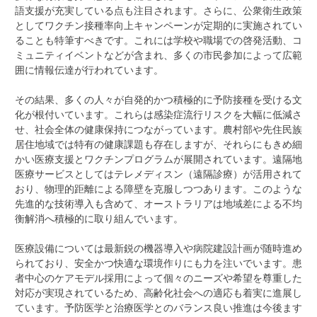
語支援が充実している点も注目されます。さらに、公衆衛生政策
としてワクチン接種率向上キャンペーンが定期的に実施されてい
ることも特筆すべきです。これには学校や職場での啓発活動、コ
ミュニティイベントなどが含まれ、多くの市民参加によって広範
囲に情報伝達が行われています。
その結果、多くの人々が自発的かつ積極的に予防接種を受ける文
化が根付いています。これらは感染症流行リスクを大幅に低減さ
せ、社会全体の健康保持につながっています。農村部や先住民族
居住地域では特有の健康課題も存在しますが、それらにもきめ細
かい医療支援とワクチンプログラムが展開されています。遠隔地
医療サービスとしてはテレメディスン（遠隔診療）が活用されて
おり、物理的距離による障壁を克服しつつあります。このような
先進的な技術導入も含めて、オーストラリアは地域差による不均
衡解消へ積極的に取り組んでいます。
医療設備については最新鋭の機器導入や病院建設計画が随時進め
られており、安全かつ快適な環境作りにも力を注いでいます。患
者中心のケアモデル採用によって個々のニーズや希望を尊重した
対応が実現されているため、高齢化社会への適応も着実に進展し
ています。予防医学と治療医学とのバランス良い推進は今後ます