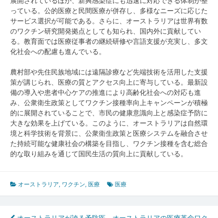
展開されているほか、新興感染症にも迅速に対応できる体制が整
っている。公的医療と民間医療が併存し、多様なニーズに応じた
サービス選択が可能である。さらに、オーストラリアは世界有数
のワクチン研究開発拠点としても知られ、国内外に貢献してい
る。教育面では医療従事者の継続研修や言語支援が充実し、多文
化社会への配慮も進んでいる。
農村部や先住民族地域には遠隔診療など先端技術を活用した支援
策が講じられ、医療の質とアクセス向上に寄与している。最新設
備の導入や患者中心ケアの推進により高齢化社会への対応も進
み、公衆衛生政策としてワクチン接種率向上キャンペーンが積極
的に展開されていることで、市民の健康意識向上と感染症予防に
大きな効果を上げている。このように、オーストラリアは自然環
境と科学技術を背景に、公衆衛生政策と医療システムを融合させ
た持続可能な健康社会の構築を目指し、ワクチン接種を含む総合
的な取り組みを通じて国民生活の質向上に貢献している。
オーストラリア
,
ワクチン
,
医療
医療
オーストラリアが誇る予防医
オーストラリアの医療革命ワク