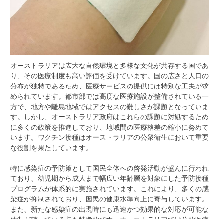
オーストラリアは広大な自然環境と多様な文化が共存する国であ
り、その医療制度も高い評価を受けています。
国の広さと人口の
分布が独特であるため、医療サービスの提供には特別な工夫が求
められています。都市部では高度な医療施設が整備されている一
方で、地方や離島地域ではアクセスの難しさが課題となっていま
す。しかし、オーストラリア政府はこれらの課題に対処するため
に多くの政策を推進しており、地域間の医療格差の縮小に努めて
います。ワクチン接種はオーストラリアの公衆衛生において重要
な役割を果たしています。
特に感染症の予防策として国民全体への啓発活動が盛んに行われ
ており、幼児期から成人まで幅広い年齢層を対象にした予防接種
プログラムが体系的に実施されています。これにより、多くの感
染症が抑制されており、国民の健康水準向上に寄与しています。
また、新たな感染症の出現時にも迅速かつ効果的な対応が可能な