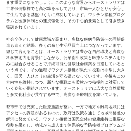
ます重要になるでしょう。このような背景からオーストラリアは
世界保健指標でも高水準を示しており、市民一人ひとりが安心し
て生活できる基盤づくりに成功しています。ワクチン接種プログ
ラムと医療体制との連携強化は、その中心的要素として引き続き
強調されています。
社会全体として健康意識が高まり、多様な疾病予防策への理解促
進も進んだ結果、多くの命と生活品質向上につながっています。
総じて言えることは、オーストラリアは豊かな自然環境と高度な
科学技術力を背景にしながら、公衆衛生政策と医療システムを巧
みに融合させることで持続可能な健康社会構築を目指していると
いう点です。その過程でワクチン接種が果たす役割は非常に大き
く、国民一人ひとりの生活を守る礎となっています。今後もこの
方向性を維持しつつ、新たな挑戦にも柔軟かつ積極的に対応して
いく姿勢が期待されています。オーストラリアは広大な自然環境
と多文化社会が共存する中で、高度な医療制度を築いている。
都市部では充実した医療施設が整い、一方で地方や離島地域には
アクセスの課題があるものの、政府は政策を通じて地域間格差の
解消に努めている。ワクチン接種は国民全体の健康維持に重要な
役割を果たし、幼児から成人まで体系的な予防接種プログラムが