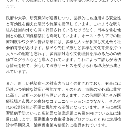
ます。
政府や大学、研究機関が連携しつつ、世界的にも通用する安全性
と有効性を備えた製品や施策を提供しています。このような取り
組みは国内外から高く評価されているだけでなく、日本を含む他
国との協力関係構築にも寄与しています。オーストラリアでの医
療制度やワクチン普及活動には、多様な人々が参加し支え合う社
会的背景があります。移民や先住民族など多様な文化背景を持つ
人々への配慮も忘れず、多言語対応や文化理解を深めるための研
修プログラムなども導入されています。これによって誰もが適切
な情報を得て、安心して医療サービスを受けられる環境が形成さ
れています。
また、新しい感染症への対応力も日々強化されており、有事には
迅速かつ的確な対応が可能です。そのため、市民の安心感は非常
に高く、政府への信頼も厚いと言えます。この信頼関係こそが医
療現場と市民との良好なコミュニケーションにつながり、それぞ
れの役割分担が円滑に機能する基盤となっています。さらに生活
習慣病予防といった広範囲な健康課題にも目を向けている点は注
目に値します。運動推進や食生活改善プログラムとともに定期検
診や早期発見・治療促進策も積極的に推奨されています。