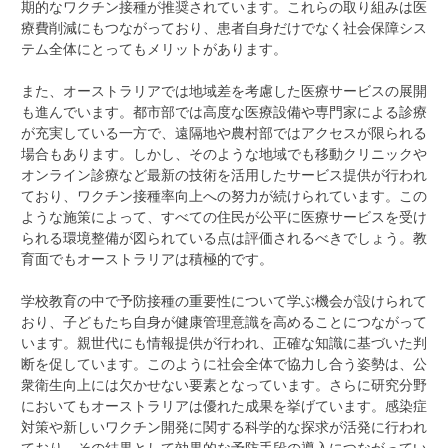
期的なワクチン接種が推奨されています。これらの取り組みは医
療費削減にもつながっており、患者自身だけでなく社会保障シス
テム全体にとってもメリットがあります。
また、オーストラリアでは地域差を考慮した医療サービスの展開
も進んでいます。都市部では高度な医療設備や専門家による診療
が充実している一方で、遠隔地や農村部ではアクセスが限られる
場合もあります。しかし、そのような地域でも移動クリニックや
オンライン診療など最新の技術を活用したサービス提供が行われ
ており、ワクチン接種率向上への努力が続けられています。この
ような施策によって、すべての住民が公平に医療サービスを受け
られる環境整備が図られている点は評価されるべきでしょう。教
育面でもオーストラリアは積極的です。
学校教育の中で予防接種の重要性について学ぶ機会が設けられて
おり、子どもたち自身が健康管理意識を高めることにつながって
います。親世代にも情報提供が行われ、正確な知識に基づいた判
断を促しています。このように社会全体で協力し合う姿勢は、公
衆衛生向上には欠かせない要素となっています。さらに研究分野
においてもオーストラリアは優れた成果を挙げています。感染症
対策や新しいワクチン開発に関する科学的な探求が活発に行われ
ており、その結果として効果的な予防手段の導入につながってい