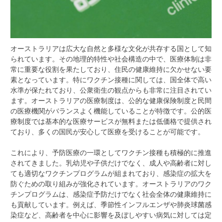
オーストラリアは広大な自然と多様な文化が共存する国として知
られています。
その地理的特性や社会構造の中で、医療体制は非
常に重要な役割を果たしており、住民の健康維持に欠かせない要
素となっています。特にワクチン接種に関しては、国全体で高い
水準が保たれており、公衆衛生の観点からも非常に注目されてい
ます。オーストラリアの医療制度は、公的な健康保険制度と民間
の医療機関がバランスよく機能していることが特徴です。公的医
療制度では基本的な医療サービスが無料または低価格で提供され
ており、多くの国民が安心して医療を受けることが可能です。
これにより、予防医療の一環としてワクチン接種も積極的に推進
されてきました。乳幼児や子供だけでなく、成人や高齢者に対し
ても適切なワクチンプログラムが組まれており、感染症の拡大を
防ぐための取り組みが強化されています。オーストラリアのワク
チンプログラムは、感染症予防だけでなく社会全体の健康維持に
も貢献しています。例えば、季節性インフルエンザや肺炎球菌感
染症など、高齢者を中心に影響を及ぼしやすい病気に対しては定