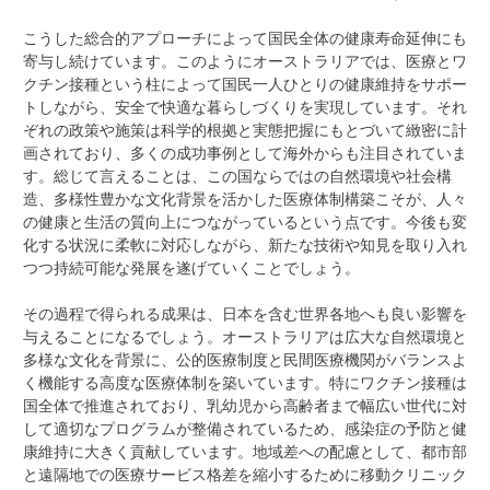
こうした総合的アプローチによって国民全体の健康寿命延伸にも
寄与し続けています。このようにオーストラリアでは、医療とワ
クチン接種という柱によって国民一人ひとりの健康維持をサポー
トしながら、安全で快適な暮らしづくりを実現しています。それ
ぞれの政策や施策は科学的根拠と実態把握にもとづいて緻密に計
画されており、多くの成功事例として海外からも注目されていま
す。総じて言えることは、この国ならではの自然環境や社会構
造、多様性豊かな文化背景を活かした医療体制構築こそが、人々
の健康と生活の質向上につながっているという点です。今後も変
化する状況に柔軟に対応しながら、新たな技術や知見を取り入れ
つつ持続可能な発展を遂げていくことでしょう。
その過程で得られる成果は、日本を含む世界各地へも良い影響を
与えることになるでしょう。オーストラリアは広大な自然環境と
多様な文化を背景に、公的医療制度と民間医療機関がバランスよ
く機能する高度な医療体制を築いています。特にワクチン接種は
国全体で推進されており、乳幼児から高齢者まで幅広い世代に対
して適切なプログラムが整備されているため、感染症の予防と健
康維持に大きく貢献しています。地域差への配慮として、都市部
と遠隔地での医療サービス格差を縮小するために移動クリニック