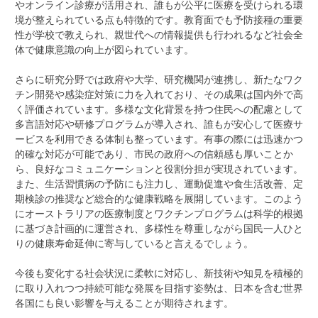
やオンライン診療が活用され、誰もが公平に医療を受けられる環
境が整えられている点も特徴的です。教育面でも予防接種の重要
性が学校で教えられ、親世代への情報提供も行われるなど社会全
体で健康意識の向上が図られています。
さらに研究分野では政府や大学、研究機関が連携し、新たなワク
チン開発や感染症対策に力を入れており、その成果は国内外で高
く評価されています。多様な文化背景を持つ住民への配慮として
多言語対応や研修プログラムが導入され、誰もが安心して医療サ
ービスを利用できる体制も整っています。有事の際には迅速かつ
的確な対応が可能であり、市民の政府への信頼感も厚いことか
ら、良好なコミュニケーションと役割分担が実現されています。
また、生活習慣病の予防にも注力し、運動促進や食生活改善、定
期検診の推奨など総合的な健康戦略を展開しています。このよう
にオーストラリアの医療制度とワクチンプログラムは科学的根拠
に基づき計画的に運営され、多様性を尊重しながら国民一人ひと
りの健康寿命延伸に寄与していると言えるでしょう。
今後も変化する社会状況に柔軟に対応し、新技術や知見を積極的
に取り入れつつ持続可能な発展を目指す姿勢は、日本を含む世界
各国にも良い影響を与えることが期待されます。