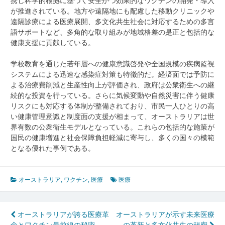
携し科学的根拠に基づく安全かつ効果的なワクチンの開発・導入
が推進されている。地方や遠隔地にも配慮した移動クリニックや
遠隔診療による医療展開、多文化共生社会に対応するための多言
語サポートなど、多角的な取り組みが地域格差の是正と包括的な
健康支援に貢献している。
学校教育を通じた若年層への健康意識啓発や全国規模の疾病監視
システムによる迅速な感染症対策も特徴的だ。経済面では予防に
よる治療費削減と生産性向上が評価され、政府は公衆衛生への継
続的な投資を行っている。さらに気候変動や自然災害に伴う健康
リスクにも対応する体制が整備されており、市民一人ひとりの高
い健康管理意識と制度面の支援が相まって、オーストラリアは世
界有数の公衆衛生モデルとなっている。これらの包括的な施策が
国民の健康増進と社会保障負担軽減に寄与し、多くの国々の模範
となる優れた事例である。
オーストラリア
,
ワクチン
,
医療
医療
投
オーストラリアが誇る医療革
オーストラリアが示す未来医療
命とワクチン最前線の秘密
の革新と多文化共生の秘密