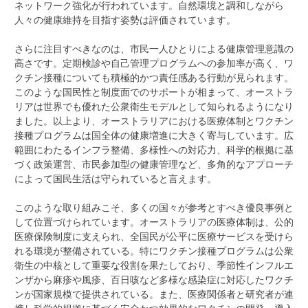
ネットワーク強化が行われています。自然環境と調和しながら
人々の健康維持を目指す姿勢は評価されています。
さらに注目すべきなのは、市民一人ひとりによる健康管理意識の
高さです。定期検診や自己管理プログラムへの参加率が高く、ワ
クチン接種についても積極的かつ責任感ある行動が見られます。
このような国民性と制度面でのサポートが相まって、オーストラ
リアは世界でも優れた公衆衛生モデルとして知られるようになり
ました。以上より、オーストラリアにおける医療体制とワクチン
接種プログラムは国全体の健康増進に大きく寄与しています。広
範囲にわたるインフラ整備、多様性への対応力、科学的根拠に基
づく政策運営、市民参加型の健康管理など、多角的なアプローチ
によって国民生活は守られていると言えます。
このような取り組みこそ、多くの国々が参考とすべき優良事例と
して位置づけられています。オーストラリアの医療体制は、公的
医療保険制度に支えられ、全国民が公平に医療サービスを受けら
れる環境が整備されている。特にワクチン接種プログラムは公衆
衛生の中核として重要な役割を果たしており、季節性インフルエ
ンザから麻疹や風疹、百日咳など多様な感染症に対応したワクチ
ンが国家規模で提供されている。また、医療関係者と研究者が連