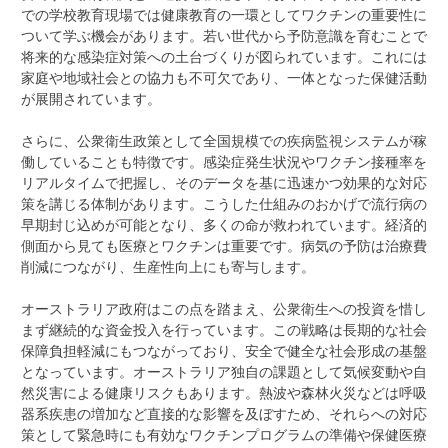
での学校教育現場では健康教育の一環としてワクチンの重要性に
ついて学ぶ機会があります。若い世代から予防意識を育むことで
将来的な感染症対策への土台づくりが図られています。これには
家庭や地域社会との協力も不可欠であり、一体となった保健活動
が展開されています。
さらに、公衆衛生政策として全国規模での疾病監視システムが稼
働していることも特徴です。感染症発生状況やワクチン接種率を
リアルタイムで把握し、そのデータを基に迅速かつ効果的な対応
策を講じる体制があります。こうした仕組みのおかげで流行病の
早期封じ込めが可能となり、多くの命が救われています。経済的
側面から見ても医療とワクチンは重要です。病気の予防は治療費
削減につながり、生産性向上にも寄与します。
オーストラリア政府はこの点を踏まえ、公衆衛生への投資を惜し
まず継続的な資金投入を行っています。この戦略は長期的な社会
保障負担軽減にもつながっており、安全で健全な社会形成の基盤
となっています。オーストラリア独自の課題として気候変動や自
然災害による健康リスクもあります。熱波や森林火災などは呼吸
器系疾患の増加など直接的な影響を及ぼすため、それらへの対応
策として緊急時にも有効なワクチンプログラムの準備や保健医療