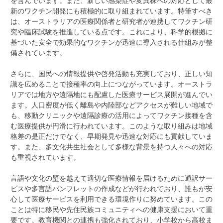
を含んでいます。また、新しい感染症や変異株への対応として最
新のワクチン開発にも積極的に取り組まれています。特筆すべき
は、オーストラリアの医療関係者と研究者が連携してワクチン研
究や臨床試験を推進している点です。これにより、科学的根拠に
基づいた安全で効果的なワクチンが迅速に導入される仕組みが整
備されています。
さらに、国民への情報提供や啓発活動も充実しており、正しい知
識を広めることで接種率の向上につながっています。オーストラ
リアでは地方や遠隔地にも配慮した医療サービス展開が進んでい
ます。人口密度が低く離島や内陸部などアクセスが難しい地域で
も、移動クリニックや遠隔診療の活用によってワクチン接種を含
む医療提供が円滑に行われています。このような取り組みは地域
格差の是正だけでなく、早期発見や迅速な対応にも貢献していま
す。また、多文化共生社会として多様な背景を持つ人々への対応
も重視されています。
言語や文化の壁を越えて適切な医療情報を届けるために通訳サー
ビスや多言語パンフレットの作成などが行われており、誰もが安
心して医療サービスを利用できる環境作りに努めています。この
ことは特に移民や先住民族コミュニティへの健康支援において重
要です。教育機関との連携も強化されており、小学校から高校ま