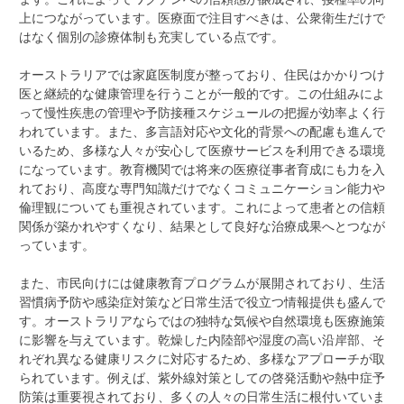
上につながっています。医療面で注目すべきは、公衆衛生だけで
はなく個別の診療体制も充実している点です。
オーストラリアでは家庭医制度が整っており、住民はかかりつけ
医と継続的な健康管理を行うことが一般的です。この仕組みによ
って慢性疾患の管理や予防接種スケジュールの把握が効率よく行
われています。また、多言語対応や文化的背景への配慮も進んで
いるため、多様な人々が安心して医療サービスを利用できる環境
になっています。教育機関では将来の医療従事者育成にも力を入
れており、高度な専門知識だけでなくコミュニケーション能力や
倫理観についても重視されています。これによって患者との信頼
関係が築かれやすくなり、結果として良好な治療成果へとつなが
っています。
また、市民向けには健康教育プログラムが展開されており、生活
習慣病予防や感染症対策など日常生活で役立つ情報提供も盛んで
す。オーストラリアならではの独特な気候や自然環境も医療施策
に影響を与えています。乾燥した内陸部や湿度の高い沿岸部、そ
れぞれ異なる健康リスクに対応するため、多様なアプローチが取
られています。例えば、紫外線対策としての啓発活動や熱中症予
防策は重要視されており、多くの人々の日常生活に根付いていま