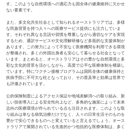
す。このような自然環境への適応力も国全体の健康維持に欠かせ
ない要素です。
また、多文化共生社会として知られるオーストラリアでは、多様
な民族背景を持つ人々への医療サービス提供にも注力していま
す。それぞれ異なる言語や習慣を尊重しながら適切なケアを実現
するため、通訳サービスや文化理解研修など多面的な支援体制が
あります。この努力によって不安なく医療機関を利用できる環境
が整備され、多くの外国出身者も安心して暮らせる社会となって
います。まとめると、オーストラリアはその豊かな自然環境と多
彩な文化的背景を活かしながら、高度で公平な医療体制を構築し
ています。特にワクチン接種プログラムは国民全体の健康保持と
疾病予防に不可欠な柱となっており、その普及率と効果は世界で
も評価されています。
公的保険制度によるアクセス保証や地域差解消への取り組み、新
しい技術導入による安全性向上など、多角的な施策によって未来
志向の医療環境が作られている点も注目されます。このような取
り組みは単なる病気治療だけでなく、人々の日常生活そのものを
豊かで安心できるものへと変えていると言えるでしょう。オース
トラリアで展開されている先進的かつ包括的な医療体制は、多く