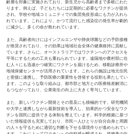
齢層を対象に実施されており、新生児から高齢者まで多岐にわた
ります。例えば、子どもたちには定期的に必要なワクチンが提供
され、学校や地域コミュニティでの集団免疫形成にも力が入れら
れています。これにより、かつて流行した感染症の発生率が劇的
に減少し、多くの命が救われています。
また、高齢者向けにはインフルエンザや肺炎球菌などの予防接種
が推奨されており、その効果は地域社会全体の健康維持に貢献し
ています。さらに、オーストラリアではワクチンへのアクセスを
平等にするための工夫も重ねられています。遠隔地や農村部に住
む人々にも迅速かつ確実にワクチンを届けるため、移動診療所や
地域保健センターが活用されています。これらの施設は地元住民
と密接に連携し、予防医療の重要性を啓発する役割も果たしてい
ます。このような取り組みは、都市部と地方との医療格差解消に
もつながっており、公衆衛生の向上に大きく寄与しています。
また、新しいワクチン開発とその普及にも積極的です。研究機関
や大学と連携しながら最新技術を導入し、効果的かつ安全なワク
チンを国民に提供できる体制を整えています。科学的根拠に基づ
いた情報提供も充実しており、市民一人ひとりが自分自身と周囲
の人々を守るために適切な判断を下せる環境作りが進められてい
ます。これによってワクチンへの信頼感が醸成され、接種率の向