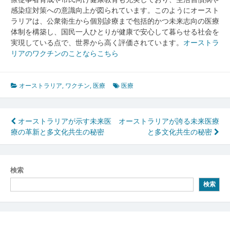
感染症対策への意識向上が図られています。このようにオースト
ラリアは、公衆衛生から個別診療まで包括的かつ未来志向の医療
体制を構築し、国民一人ひとりが健康で安心して暮らせる社会を
実現している点で、世界から高く評価されています。
オーストラ
リアのワクチンのことならこちら
オーストラリア
,
ワクチン
,
医療
医療
投
オーストラリアが示す未来医
オーストラリアが誇る未来医療
療の革新と多文化共生の秘密
と多文化共生の秘密
稿
ナ
ビ
検索
検索
ゲ
ー
シ