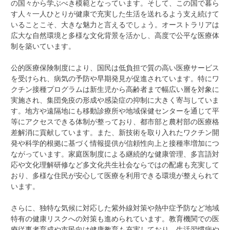
の国々から学ぶべき模範となっています。そして、この国で暮ら
す人々一人ひとりが健康で充実した生活を送れるよう支え続けて
いることこそ、大きな魅力と言えるでしょう。オーストラリアは
広大な自然環境と多様な文化背景を活かし、高度で公平な医療体
制を築いています。
公的医療保険制度により、国民は低負担で質の高い医療サービス
を受けられ、病気の予防や早期発見が促進されています。特にワ
クチン接種プログラムは新生児から高齢者まで幅広い層を対象に
実施され、集団免疫の形成や感染症の抑制に大きく寄与していま
す。地方や遠隔地にも移動診療所や地域保健センターを通じて平
等にアクセスできる体制が整っており、都市部と農村部の医療格
差解消に貢献しています。また、新技術を取り入れたワクチン開
発や科学的根拠に基づく情報提供が信頼性向上と接種率増加につ
ながっています。家庭医制度による継続的な健康管理、多言語対
応や文化理解研修など多文化共生社会ならではの配慮も充実して
おり、多様な住民が安心して医療を利用できる環境が整えられて
います。
さらに、独特な気候に対応した紫外線対策や熱中症予防など地域
特有の健康リスクへの対策も進められています。教育機関での医
療従事者育成や市民向け健康教育も充実しており、生活習慣病や